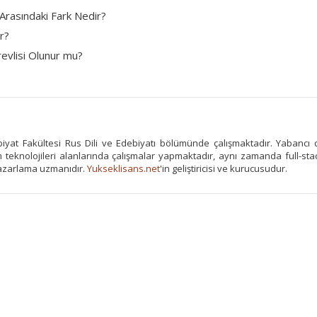
Arasındaki Fark Nedir?
r?
vlisi Olunur mu?
iyat Fakültesi Rus Dili ve Edebiyatı bölümünde çalışmaktadır. Yabancı d
m teknolojileri alanlarında çalışmalar yapmaktadır, aynı zamanda full-sta
pazarlama uzmanıdır.
Yukseklisans.net
'in geliştiricisi ve kurucusudur.